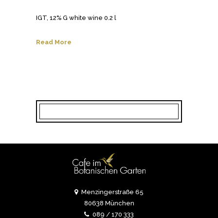
IGT, 12% G white wine 0.2 l
Read More
Menzingerstraße 65
80638 München
089 / 170 333