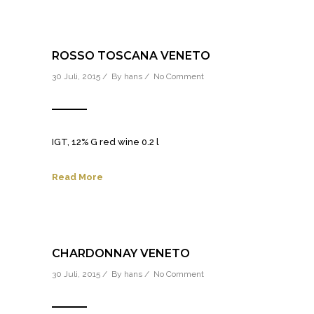
ROSSO TOSCANA VENETO
30 Juli, 2015 / By
hans
/
No Comment
IGT, 12% G red wine 0.2 l
Read More
CHARDONNAY VENETO
30 Juli, 2015 / By
hans
/
No Comment